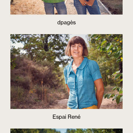
dpagès
Espai René