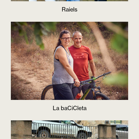
Raiels
La baCiCleta