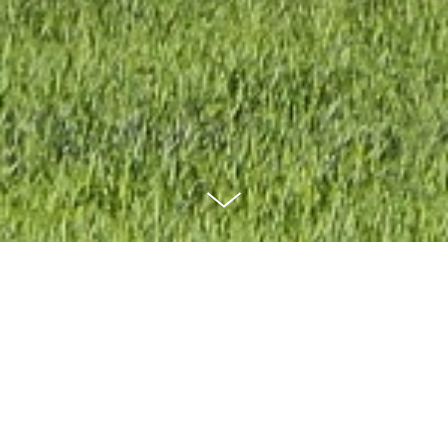
Espai Barrina és una masia viva situada a la
Serra de Castelltallat, envoltada de boscos,
camps i silenci. Un espai familiar habitat des
de fa més de 15 generacions que avui es
transforma per continuar donant vida al
territori des d'una mirada contemporània i
arrelada.