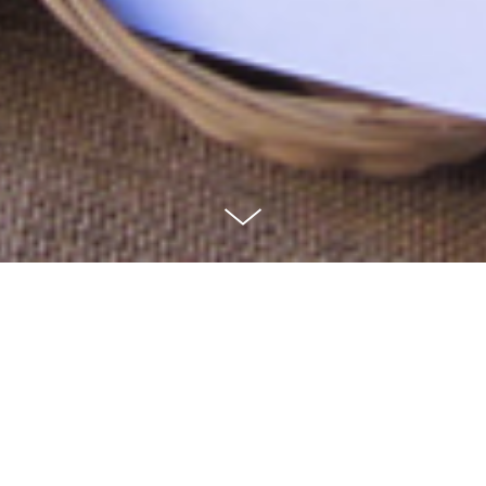
Sabons casolans i artesanals.
Des del nucli
de Claret la M. Àngels fa sabons naturals
artesanals per a tot tipus de gustos i de pells.
Els olis i les mantegues que utilitza són
naturals i moltes de les plantes són del propi
hort. Tot i que l’evolució científica i el canvi
d’hàbits han deixat aquesta activitat en