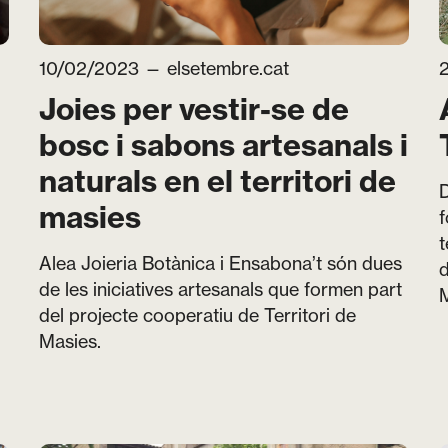
10/02/2023 —
elsetembre.cat
Joies per vestir-se de
bosc i sabons artesanals i
naturals en el territori de
D
masies
f
t
Alea Joieria Botànica i Ensabona’t són dues
d
de les iniciatives artesanals que formen part
M
del projecte cooperatiu de Territori de
Masies.