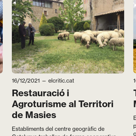
16/12/2021 —
elcritic.cat
Restauració i
Agroturisme al Territori
de Masies
E
p
Establiments del centre geogràfic de
c