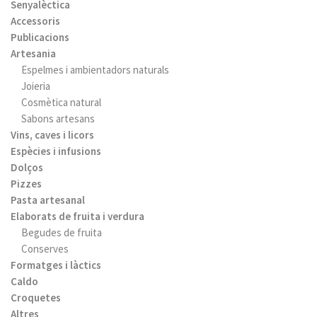
Senyalèctica
Accessoris
Publicacions
Artesania
Espelmes i ambientadors naturals
Joieria
Cosmètica natural
Sabons artesans
Vins, caves i licors
Espècies i infusions
Dolços
Pizzes
Pasta artesanal
Elaborats de fruita i verdura
Begudes de fruita
Conserves
Formatges i làctics
Caldo
Croquetes
Altres