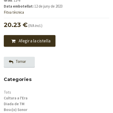
Grau
: 12%
Data embotellat:
12 de juny de 2023
Fitxa tècnica
20.23 €
(IVA incl.)
Afegir a la cistella
Tornar
Categories
Tots
Cultura a l'Era
Diada de TM
Bosc(o) Sonor