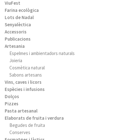
ViuFest
Farina ecològica
Lots de Nadal
Senyalèctica
Accessoris
Publicacions
Artesania
Espelmes i ambientadors naturals
Joieria
Cosmètica natural
Sabons artesans
Vins, caves i licors
Espècies i infusions
Dolços
Pizzes
Pasta artesanal
Elaborats de fruita i verdura
Begudes de fruita
Conserves
Formatges i làctics