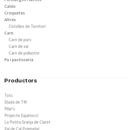
Caldo
Croquetes
Altres
Cistelles de Territori
Carn
Carn de porc
Carn de xai
Carn de pollastre
Pa i pastisseria
Productors
Tots
Diada de TM
Pilar's
Projecte Equinocci
La Petita Granja de Claret
Xai de Cal Puigpelat