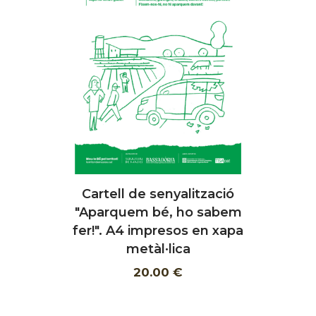
Cartell de senyalització
AFEGIR
"Aparquem bé, ho sabem
fer!". A4 impresos en xapa
metàl·lica
20.00 €