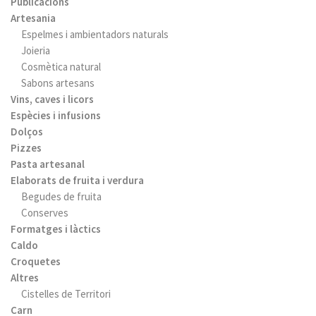
Publicacions
Artesania
Espelmes i ambientadors naturals
Joieria
Cosmètica natural
Sabons artesans
Vins, caves i licors
Espècies i infusions
Dolços
Pizzes
Pasta artesanal
Elaborats de fruita i verdura
Begudes de fruita
Conserves
Formatges i làctics
Caldo
Croquetes
Altres
Cistelles de Territori
Carn