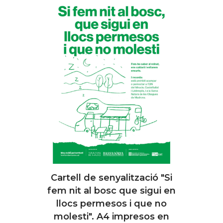
Cartell de senyalització "Si
AFEGIR
fem nit al bosc que sigui en
llocs permesos i que no
molesti". A4 impresos en