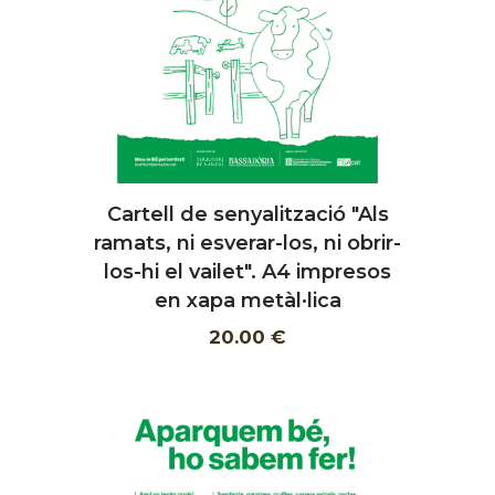
Cartell de senyalització "Als
AFEGIR
ramats, ni esverar-los, ni obrir-
los-hi el vailet". A4 impresos
en xapa metàl·lica
20.00 €