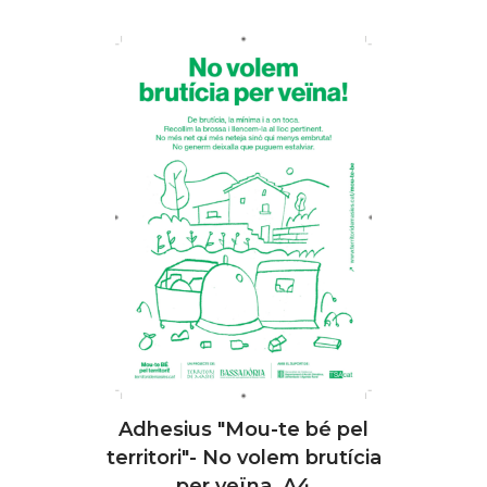
Adhesius "Mou-te bé pel
AFEGIR
territori"- No volem brutícia
per veïna. A4