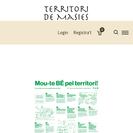
0
Login
Registra't