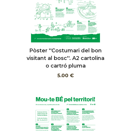
Pòster ''Costumari del bon
AFEGIR
visitant al bosc''. A2 cartolina
o cartró pluma
5.00 €