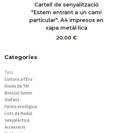
Cartell de senyalització
AFEGIR
"Estem entrant a un camí
particular". A4 impresos en
xapa metàl·lica
20.00 €
Categories
Tots
Cultura a l'Era
Diada de TM
Bosc(o) Sonor
ViuFest
Farina ecològica
Lots de Nadal
Senyalèctica
Accessoris