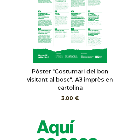
Pòster "Costumari del bon
AFEGIR
visitant al bosc". A3 imprès en
cartolina
3.00 €