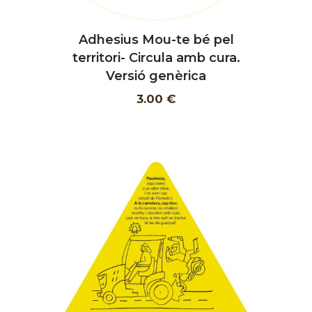
Adhesius Mou-te bé pel
AFEGIR
territori- Circula amb cura.
Versió genèrica
3.00 €