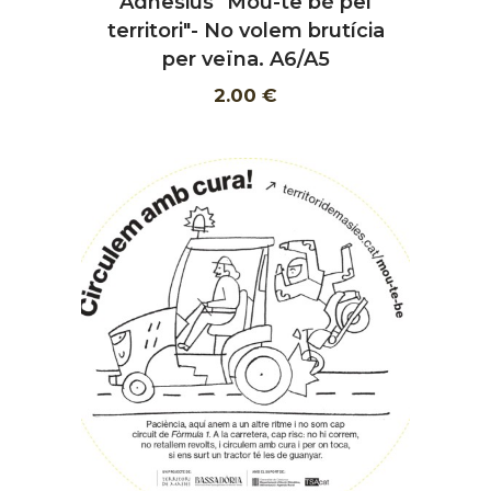
Adhesius "Mou-te bé pel
AFEGIR
territori"- No volem brutícia
per veïna. A6/A5
2.00 €