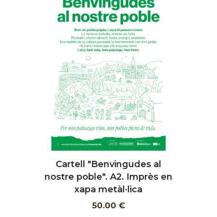
Cartell "Benvingudes al
AFEGIR
nostre poble". A2. Imprès en
xapa metàl·lica
50.00 €