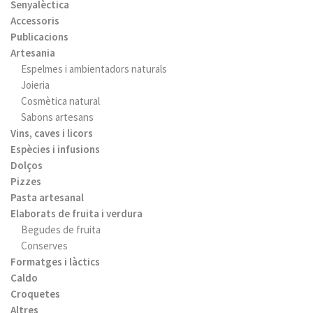
Senyalèctica
Accessoris
Publicacions
Artesania
Espelmes i ambientadors naturals
Joieria
Cosmètica natural
Sabons artesans
Vins, caves i licors
Espècies i infusions
Dolços
Pizzes
Pasta artesanal
Elaborats de fruita i verdura
Begudes de fruita
Conserves
Formatges i làctics
Caldo
Croquetes
Altres