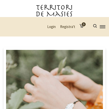
0
Login
Registra't